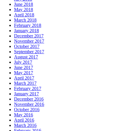
June 2018
May 2018
April 2018
March 2018
February 2018
January 2018
December 2017
November 2017
October 2017
September 2017
August 2017
July 2017
June 2017
May 2017
April 2017
March 2017
February 2017
January 2017
December 2016
November 2016
October 2016
May 2016
April 2016
March 2016
February 2016