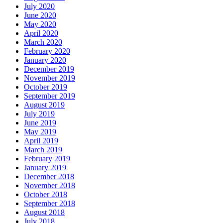
July 2020
June 2020
May 2020
April 2020
March 2020
February 2020
January 2020
December 2019
November 2019
October 2019
September 2019
August 2019
July 2019
June 2019
May 2019
April 2019
March 2019
February 2019
January 2019
December 2018
November 2018
October 2018
September 2018
August 2018
July 2018