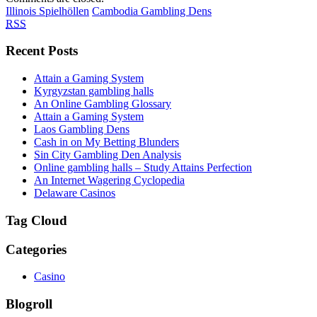
Illinois Spielhöllen
Cambodia Gambling Dens
RSS
Recent Posts
Attain a Gaming System
Kyrgyzstan gambling halls
An Online Gambling Glossary
Attain a Gaming System
Laos Gambling Dens
Cash in on My Betting Blunders
Sin City Gambling Den Analysis
Online gambling halls – Study Attains Perfection
An Internet Wagering Cyclopedia
Delaware Casinos
Tag Cloud
Categories
Casino
Blogroll