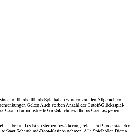
nos in Illinois. Illinois Spielhallen wurden von den Allgemeinen
schränkungen Gelten Auch sterben Anzahl der Cutoff-Glücksspiel-
x-Casino für industrielle Großabnehmer. Illinois Casinos, geben
hn Jahre und es ist zu sterben bevölkerungsreichsten Bundesstaat der
e Staat Schaufelrad-Boot-Kasinos nehmen. Alle Spielhöllen Bieten