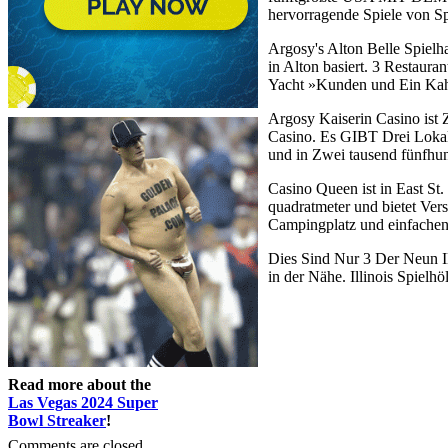
hervorragende Spiele von Sp
Argosy's Alton Belle Spielh
in Alton basiert. 3 Restaur
Yacht »Kunden und Ein Ka
Argosy Kaiserin Casino ist 
Casino. Es GIBT Drei Lokal 
und in Zwei tausend fünfhun
Casino Queen ist in East St
quadratmeter und bietet Ve
Campingplatz und einfache
Dies Sind Nur 3 Der Neun I
in der Nähe. Illinois Spielh
Read more about the
Las Vegas 2024 Super
Bowl Streaker
!
Comments are closed.