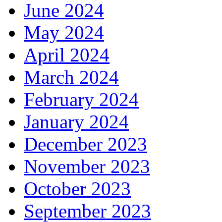
June 2024
May 2024
April 2024
March 2024
February 2024
January 2024
December 2023
November 2023
October 2023
September 2023