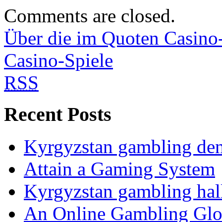
Comments are closed.
Über die im Quoten Casino
Casino-Spiele
RSS
Recent Posts
Kyrgyzstan gambling de
Attain a Gaming System
Kyrgyzstan gambling hal
An Online Gambling Glo