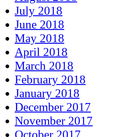
July 2018
June 2018
May 2018
April 2018
March 2018
February 2018
January 2018
December 2017
November 2017
October 2017