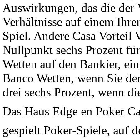
Auswirkungen, das die der 
Verhältnisse auf einem Ihre
Spiel. Andere Casa Vorteil 
Nullpunkt sechs Prozent fü
Wetten auf den Bankier, ein
Banco Wetten, wenn Sie de
drei sechs Prozent, wenn di
Das Haus Edge en Poker Ca
gespielt Poker-Spiele, auf 