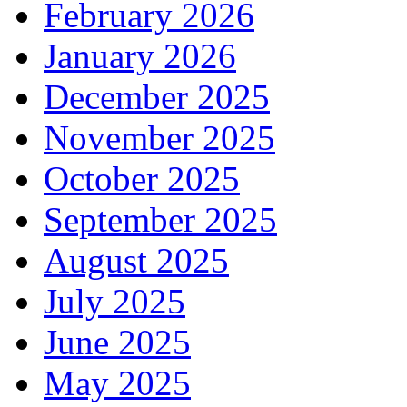
February 2026
January 2026
December 2025
November 2025
October 2025
September 2025
August 2025
July 2025
June 2025
May 2025