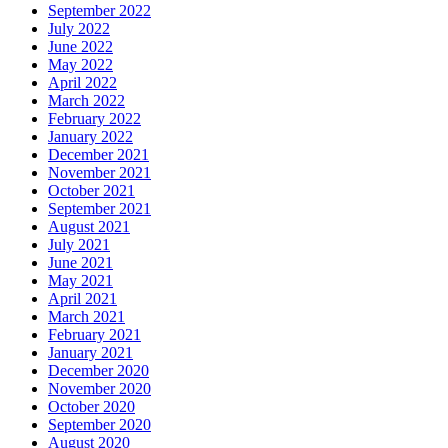
September 2022
July 2022
June 2022
May 2022
April 2022
March 2022
February 2022
January 2022
December 2021
November 2021
October 2021
September 2021
August 2021
July 2021
June 2021
May 2021
April 2021
March 2021
February 2021
January 2021
December 2020
November 2020
October 2020
September 2020
August 2020