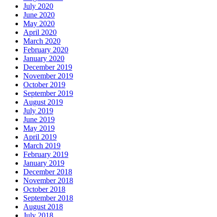
July 2020
June 2020
May 2020
April 2020
March 2020
February 2020
January 2020
December 2019
November 2019
October 2019
September 2019
August 2019
July 2019
June 2019
May 2019
April 2019
March 2019
February 2019
January 2019
December 2018
November 2018
October 2018
September 2018
August 2018
July 2018