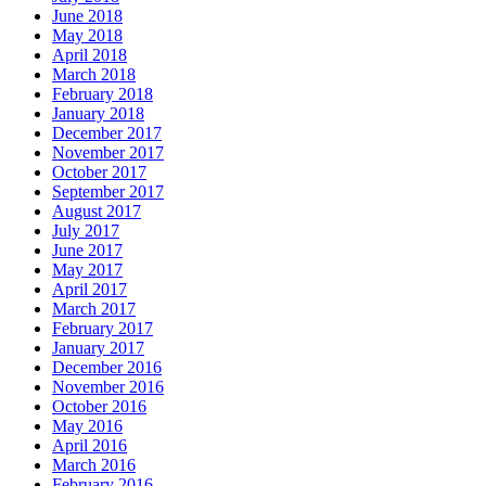
June 2018
May 2018
April 2018
March 2018
February 2018
January 2018
December 2017
November 2017
October 2017
September 2017
August 2017
July 2017
June 2017
May 2017
April 2017
March 2017
February 2017
January 2017
December 2016
November 2016
October 2016
May 2016
April 2016
March 2016
February 2016