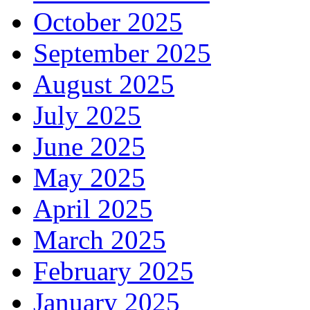
October 2025
September 2025
August 2025
July 2025
June 2025
May 2025
April 2025
March 2025
February 2025
January 2025