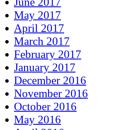
June 2017
May 2017
April 2017
March 2017
February 2017
January 2017
December 2016
November 2016
October 2016
May 2016