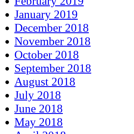
February 2019
January 2019
December 2018
November 2018
October 2018
September 2018
August 2018
July 2018
June 2018
May 2018