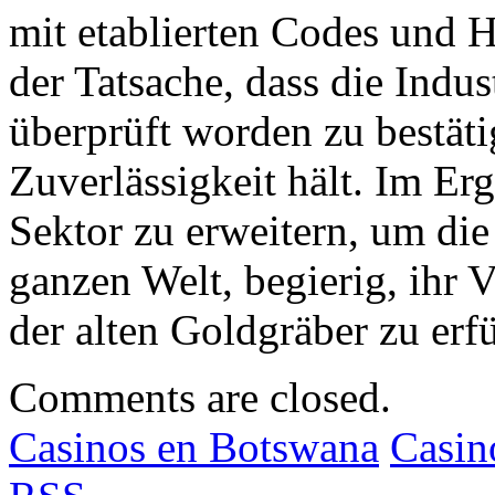
mit etablierten Codes und H
der Tatsache, dass die Indus
überprüft worden zu bestätig
Zuverlässigkeit hält. Im Er
Sektor zu erweitern, um die
ganzen Welt, begierig, ihr 
der alten Goldgräber zu erfü
Comments are closed.
Casinos en Botswana
Casin