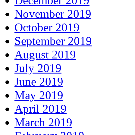
December 2019
November 2019
October 2019
September 2019
August 2019
July 2019
June 2019
May 2019
April 2019
March 2019