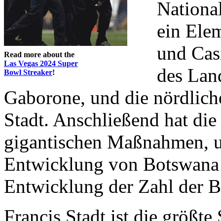
Nationa
ein Ele
und Casi
Read more about the
Las Vegas 2024 Super
des Land
Bowl Streaker
!
Gaborone, und die nördliche
Stadt. Anschließend hat di
gigantischen Maßnahmen, um
Entwicklung von Botswana 
Entwicklung der Zahl der Be
Francis Stadt ist die größt