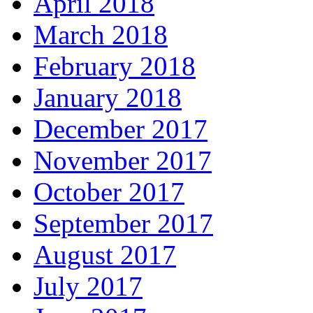
April 2018
March 2018
February 2018
January 2018
December 2017
November 2017
October 2017
September 2017
August 2017
July 2017