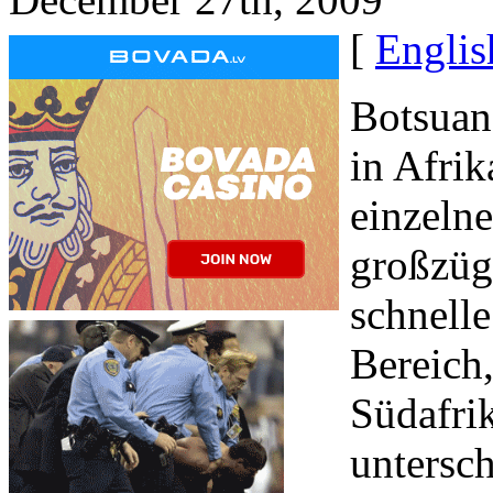
[
Englis
Botsuana
in Afrik
einzelne
großzüg
schnell
Bereich,
Südafri
untersc