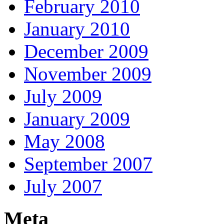
February 2010
January 2010
December 2009
November 2009
July 2009
January 2009
May 2008
September 2007
July 2007
Meta